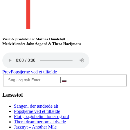
Vært & produktion: Mattias Hundebøl
Medvirkende: John Aagard & Thera Hoeijmans
Prev
Popstjerne ved et tilfælde
Læsestof
Sangen, der ændrede alt
Popstjerne ved et tilfælde
Flot jazzgobelin i toner og ord
Thera drømmer om at dvæle
Jazznyt – Another Mile