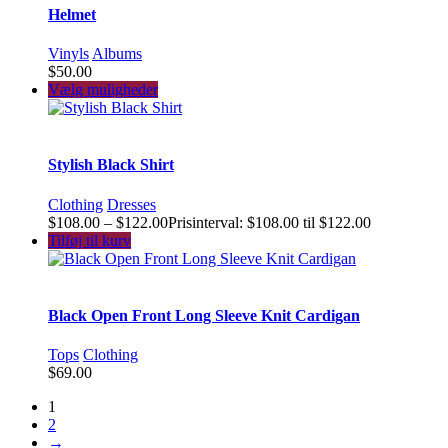
Helmet
Vinyls
Albums
$50.00
Vælg muligheder
Stylish Black Shirt
Clothing
Dresses
$108.00 – $122.00Prisinterval: $108.00 til $122.00
Tilføj til kurv
Black Open Front Long Sleeve Knit Cardigan
Tops
Clothing
$69.00
1
2
→